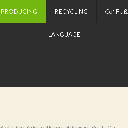
 PRODUCING
RECYCLING
Co² FU
LANGUAGE
i zahlreichen Serien- und Filmproduktionen zum Einsatz. Die