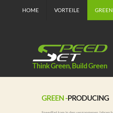
HOME
VORTEILE
GREEN
Think Green, Build Green
GREEN -
PRODUCING
SpeedSet kam in den vergangenen Jahren be