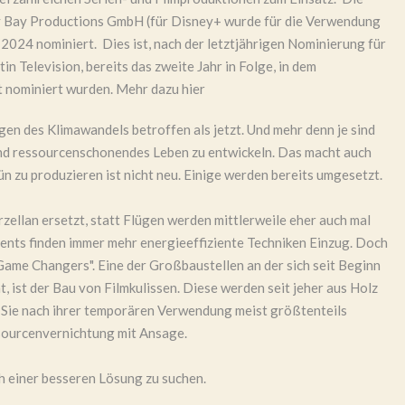
y Bay Productions GmbH (für Disney+ wurde für die Verwendung
2024 nominiert. Dies ist, nach der letztjährigen Nominierung für
in Television, bereits das zweite Jahr in Folge, in dem
t nominiert wurden. Mehr dazu
hier
gen des Klimawandels betroffen als jetzt. Und mehr denn je sind
 und ressourcenschonendes Leben zu entwickeln. Das macht auch
ün zu produzieren ist nicht neu. Einige werden bereits umgesetzt.
zellan ersetzt, statt Flügen werden mittlerweile eher auch mal
ents finden immer mehr energieeffiziente Techniken Einzug. Doch
Game Changers". Eine der Großbaustellen an der sich seit Beginn
, ist der Bau von Filmkulissen. Diese werden seit jeher aus Holz
ss Sie nach ihrer temporären Verwendung meist größtenteils
sourcenvernichtung mit Ansage.
h einer besseren Lösung zu suchen.