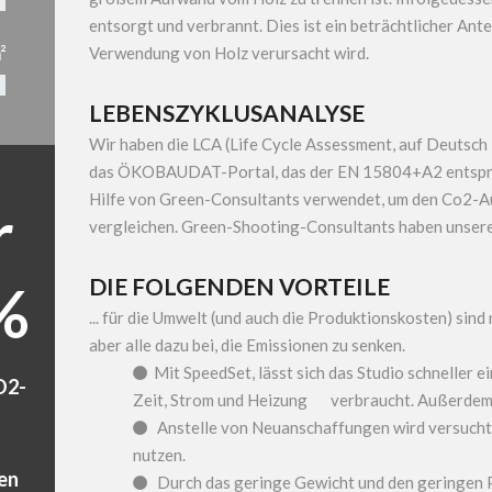
entsorgt und verbrannt. Dies ist ein beträchtlicher Ant
²
Verwendung von Holz verursacht wird.
LEBENSZYKLUSANALYSE
Wir haben die LCA (Life Cycle Assessment, auf Deutsch
das ÖKOBAUDAT-Portal, das der EN 15804+A2 entspri
Hilfe von Green-Consultants verwendet, um den Co2-A
r
vergleichen. Green-Shooting-Consultants haben unsere
DIE FOLGENDEN VORTEILE
%
... für die Umwelt (und auch die Produktionskosten) sind 
aber alle dazu bei, die Emissionen zu senken.
Mit SpeedSet, lässt sich das Studio schneller e

O2-
Zeit, Strom und Heizung verbraucht. Außerdem si
Anstelle von Neuanschaffungen wird versucht, 

nutzen.
en
Durch das geringe Gewicht und den geringen 
