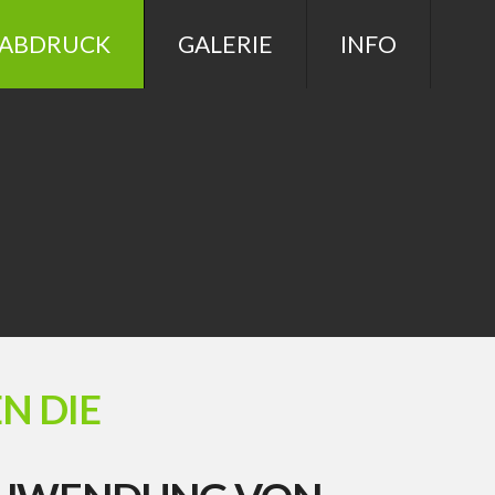
ßABDRUCK
GALERIE
INFO
N DI
E