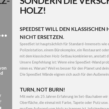
Z-
SONDERN DIE VERS
HOLZ!
..
SPEEDSET WILL DEN KLASSISCHEN 
NICHT ERSETZEN.
SpeedSet ist hauptsächlich für Standard-Innensets wie
Polizeistation, einem Bürokomplex, ein Restaurant oder
mit dem klassischen Holz-Setbau kombinieren, anstatt di
Unsere Empfehlung ist: Wenn eine SpeedSet-Wand prob
 von
nimm es. Warum? Weil es besser für den Planet und dein
nd
Die SpeedSet Wände eignen sich auch für den Außeneinsa
TURN, NOT BURN!
r
Mit mehr als 25 Jahren Erfahrung im Set-Bau haben wir 
²
Oberfläche, die einmal mit Farbe, Tapete oder Putz usw.
großem Aufwand vom Holz zu trennen ist. Infolgedessen