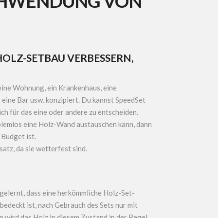
CHWENDUNG VON
HOLZ-SETBAU VERBESSERN,
 eine Wohnung, ein Krankenhaus, eine
 eine Bar usw. konzipiert. Du kannst SpeedSet
ch für das eine oder andere zu entscheiden.
lemlos eine Holz-Wand austauschen kann, dann
 Budget ist.
tz, da sie wetterfest sind.
gelernt, dass eine herkömmliche Holz-Set-
 bedeckt ist, nach Gebrauch des Sets nur mit
 wird das Holz in diesem Zustand in der Regel