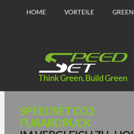
HOME
VORTEILE
GREEN
Think Green, Build Green
SPEEDSET CO2
FUßABDRUCK