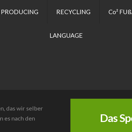
 PRODUCING
RECYCLING
Co² FU
LANGUAGE
, das wir selber
Das S
n es nach den