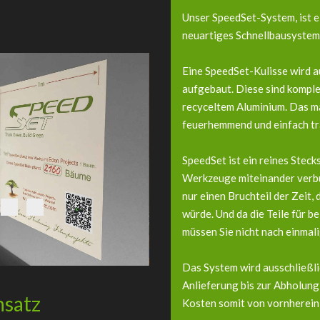
Unser SpeedSet-System, ist ei
neuartiges Schnellbausystem 
Eine SpeedSet-Kulisse wird a
aufgebaut. Diese sind komple
recyceltem Aluminium. Das mac
feuerhemmend und einfach tr
SpeedSet ist ein reines Stec
Werkzeuge miteinander verb
nur einen Bruchteil der Zeit,
würde. Und da die Teile für b
müssen Sie nicht nach einmal
Das System wird ausschließl
Anlieferung bis zur Abholung 
nsatz
Kosten somit von vornherein