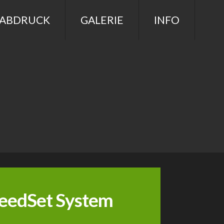
ßABDRUCK
GALERIE
INFO
peedSet System