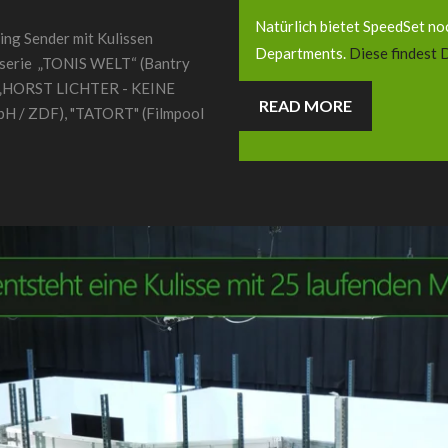
Natürlich bietet SpeedSet noc
ing Sender mit Kulissen
Departments.
Diese findest Du
gsserie „TONIS WELT“ (Bantry
m „HORST LICHTER - KEINE
READ MORE
H / ZDF), "TATORT" (Filmpool